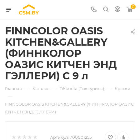
0
FINNCOLOR OASIS
KITCHEN&GALLERY
(ФИННКОЛОР
ОАЗИС КИТЧЕН ЭНД
ГЭЛЛЕРИ) C 9 л
—
—
—
Главная
Каталог
Tikkurila (Тиккурила)
Краски
—
FINNCOLOR OASIS KITCHEN&GALLERY (ФИННКОЛОР ОАЗИС
КИТЧЕН ЭНД ГЭЛЛЕРИ)
Артикул:
700001255