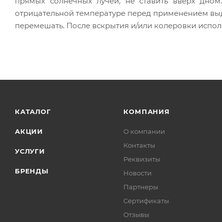
прямых солнечных лучей, не ставить вверх дном
отрицательной температуре перед применением выде
перемешать. После вскрытия и/или колеровки исполь
КАТАЛОГ
КОМПАНИЯ
АКЦИИ
О компании
Контакты
УСЛУГИ
Реквизиты
БРЕНДЫ
Новости
Партнеры
Сертификаты
Отзывы