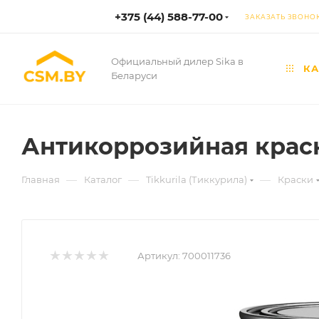
+375 (44) 588-77-00
ЗАКАЗАТЬ ЗВОНО
Официальный дилер Sika в
КА
Беларуси
Антикоррозийная краска
—
—
—
Главная
Каталог
Tikkurila (Тиккурила)
Краски
Артикул:
700011736