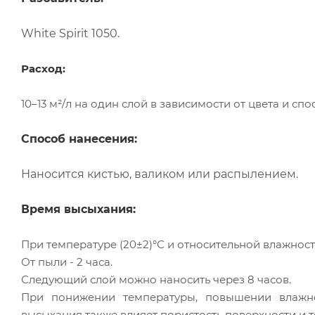
White Spirit 1050.
Расход:
10–13 м²/л на один слой в зависимости от цвета и сп
Способ нанесения:
Наносится кистью, валиком или распылением.
Время высыхания:
При температуре (20±2)°С и относительной влажности 
От пыли - 2 часа.
Следующий слой можно наносить через 8 часов.
При понижении температуры, повышении влажно
высыхания также влияет пористость поверхности и 