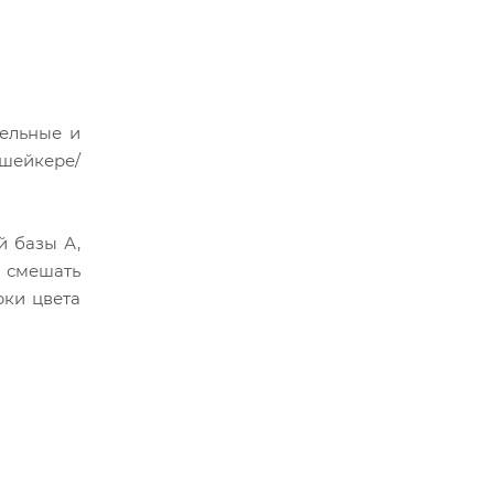
тельные и
 шейкере/
й базы А,
 смешать
рки цвета