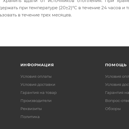
. Хранить вдали от источников отопления. При хран
ржать при температуре (20±2)°С в течение 24 часов и 
зовать в течение трех месяцев.
ИНФОРМАЦИЯ
ПОМОЩЬ
Условия оплаты
Условия оп
Условия доставки
Условия дос
Гарантия на товар
Гарантия на
Производители
Вопрос-отв
Реквизиты
Обзоры
Политика