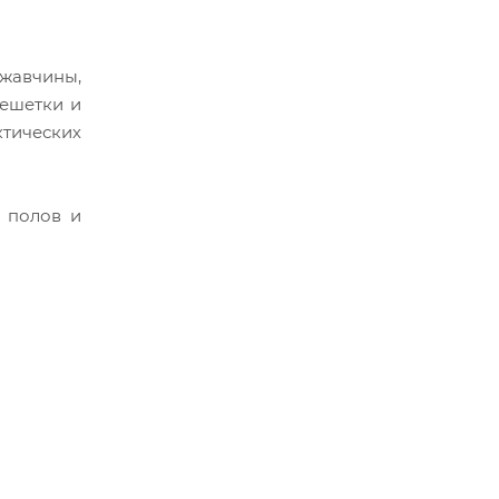
жавчины,
решетки и
тических
я полов и